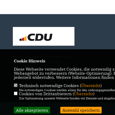
Homepage des CDU Kreisverbandes
Cookie Hinweis
Charlottenburg-Wilmersdorf
Diese Webseite verwendet Cookies, die notwendig si
Webangebot zu verbessern (Website-Optmierung). Fü
jederzeit widerrufen. Weitere Informationen finden
Technisch notwendige Cookies (
Übersicht
)
IMPRESSUM
DATENSCHUTZ
KONTAKT
Die notwendigen Cookies werden allein für den ordnungsgemäßen 
Cookies von Drittanbietern (
Übersicht
)
Zur Optimierung unserer Webseite binden wir Dienste und Angebot
Alle akzeptieren
Auswahl speichern
@2026 CDU Charlottenburg-W