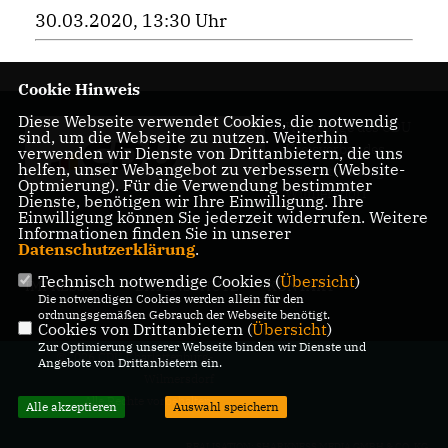
30.03.2020, 13:30 Uhr
Cookie Hinweis
Diese Webseite verwendet Cookies, die notwendig
Homepage des CDU
sind, um die Webseite zu nutzen. Weiterhin
Kreisverbandes
verwenden wir Dienste von Drittanbietern, die uns
helfen, unser Webangebot zu verbessern (Website-
Charlottenburg-
Optmierung). Für die Verwendung bestimmter
Wilmersdorf
Dienste, benötigen wir Ihre Einwilligung. Ihre
Einwilligung können Sie jederzeit widerrufen. Weitere
Informationen finden Sie in unserer
Datenschutzerklärung
.
Technisch notwendige Cookies (
Übersicht
)
IMPRESSUM
DATENSCHUTZ
KONTAKT
Die notwendigen Cookies werden allein für den
ordnungsgemäßen Gebrauch der Webseite benötigt.
Cookies von Drittanbietern (
Übersicht
)
Zur Optimierung unserer Webseite binden wir Dienste und
@2026 CDU Charlottenburg-
Angebote von Drittanbietern ein.
Wilmersdorf
Alle Rechte vorbehalten.
Alle akzeptieren
Auswahl speichern
REALISATION: SHARKNESS MEDIA GMBH & CO. KG