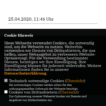
25.04.2020, 11:46 Uhr
Cookie Hinweis
Diese Webseite verwendet Cookies, die notwendig
Homepage des CDU
sind, um die Webseite zu nutzen. Weiterhin
Kreisverbandes
verwenden wir Dienste von Drittanbietern, die uns
helfen, unser Webangebot zu verbessern (Website-
Charlottenburg-
Optmierung). Für die Verwendung bestimmter
Wilmersdorf
Dienste, benötigen wir Ihre Einwilligung. Ihre
Einwilligung können Sie jederzeit widerrufen. Weitere
Informationen finden Sie in unserer
Datenschutzerklärung
.
Technisch notwendige Cookies (
Übersicht
)
IMPRESSUM
DATENSCHUTZ
KONTAKT
Die notwendigen Cookies werden allein für den
ordnungsgemäßen Gebrauch der Webseite benötigt.
Cookies von Drittanbietern (
Übersicht
)
Zur Optimierung unserer Webseite binden wir Dienste und
@2026 CDU Charlottenburg-
Angebote von Drittanbietern ein.
Wilmersdorf