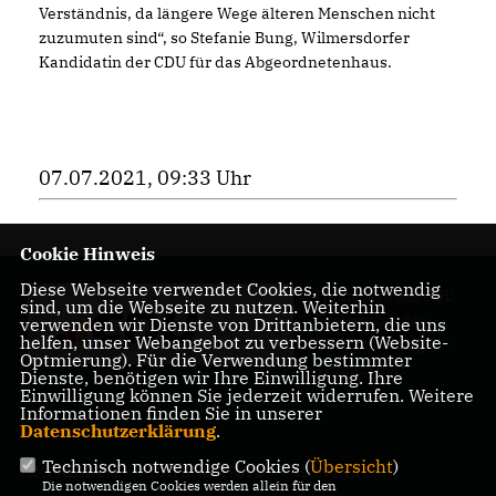
Verständnis, da längere Wege älteren Menschen nicht
zuzumuten sind“, so Stefanie Bung, Wilmersdorfer
Kandidatin der CDU für das Abgeordnetenhaus.
07.07.2021, 09:33 Uhr
Cookie Hinweis
Diese Webseite verwendet Cookies, die notwendig
Homepage des CDU
sind, um die Webseite zu nutzen. Weiterhin
Kreisverbandes
verwenden wir Dienste von Drittanbietern, die uns
helfen, unser Webangebot zu verbessern (Website-
Charlottenburg-
Optmierung). Für die Verwendung bestimmter
Wilmersdorf
Dienste, benötigen wir Ihre Einwilligung. Ihre
Einwilligung können Sie jederzeit widerrufen. Weitere
Informationen finden Sie in unserer
Datenschutzerklärung
.
Technisch notwendige Cookies (
Übersicht
)
IMPRESSUM
DATENSCHUTZ
KONTAKT
Die notwendigen Cookies werden allein für den