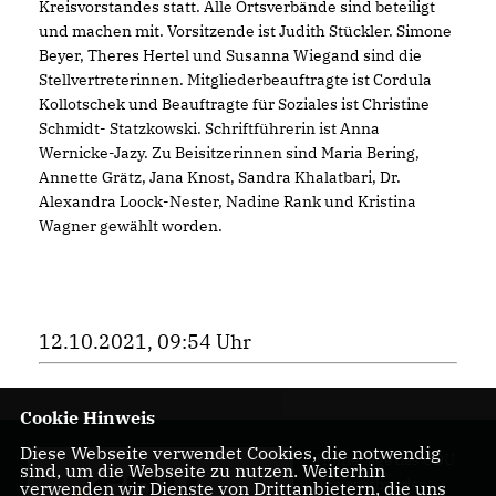
Kreisvorstandes statt. Alle Ortsverbände sind beteiligt
und machen mit. Vorsitzende ist Judith Stückler. Simone
Beyer, Theres Hertel und Susanna Wiegand sind die
Stellvertreterinnen. Mitgliederbeauftragte ist Cordula
Kollotschek und Beauftragte für Soziales ist Christine
Schmidt- Statzkowski. Schriftführerin ist Anna
Wernicke-Jazy. Zu Beisitzerinnen sind Maria Bering,
Annette Grätz, Jana Knost, Sandra Khalatbari, Dr.
Alexandra Loock-Nester, Nadine Rank und Kristina
Wagner gewählt worden.
12.10.2021, 09:54 Uhr
Cookie Hinweis
Diese Webseite verwendet Cookies, die notwendig
Homepage des CDU
sind, um die Webseite zu nutzen. Weiterhin
Kreisverbandes
verwenden wir Dienste von Drittanbietern, die uns