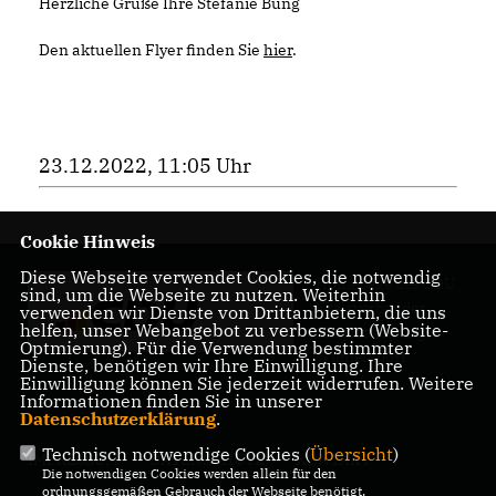
Herzliche Grüße Ihre Stefanie Bung
Den aktuellen Flyer finden Sie
hier
.
23.12.2022, 11:05 Uhr
Cookie Hinweis
Diese Webseite verwendet Cookies, die notwendig
Homepage des CDU
sind, um die Webseite zu nutzen. Weiterhin
Kreisverbandes
verwenden wir Dienste von Drittanbietern, die uns
helfen, unser Webangebot zu verbessern (Website-
Charlottenburg-
Optmierung). Für die Verwendung bestimmter
Wilmersdorf
Dienste, benötigen wir Ihre Einwilligung. Ihre
Einwilligung können Sie jederzeit widerrufen. Weitere
Informationen finden Sie in unserer
Datenschutzerklärung
.
Technisch notwendige Cookies (
Übersicht
)
IMPRESSUM
DATENSCHUTZ
KONTAKT
Die notwendigen Cookies werden allein für den
ordnungsgemäßen Gebrauch der Webseite benötigt.