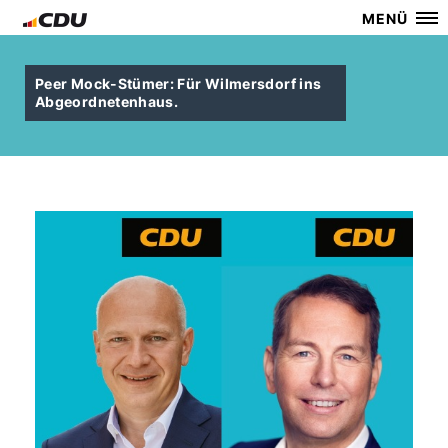
MENÜ
Peer Mock-Stümer: Für Wilmersdorf ins
Abgeordnetenhaus.