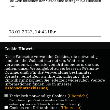
Die Gesamtkosten der Maßnahme betragen 6,3 Millionen
Euro.
08.01.2023, 14:42 Uhr
Cookie Hinweis
Diese Webseite verwendet Cookies, die notwendig
Homepage des CDU
sind, um die Webseite zu nutzen. Weiterhin
Kreisverbandes
verwenden wir Dienste von Drittanbietern, die uns
helfen, unser Webangebot zu verbessern (Website-
Charlottenburg-
Optmierung). Für die Verwendung bestimmter
Wilmersdorf
Dienste, benötigen wir Ihre Einwilligung. Ihre
Einwilligung können Sie jederzeit widerrufen. Weitere
Informationen finden Sie in unserer
Datenschutzerklärung
.
Technisch notwendige Cookies (
Übersicht
)
IMPRESSUM
DATENSCHUTZ
KONTAKT
Die notwendigen Cookies werden allein für den
ordnungsgemäßen Gebrauch der Webseite benötigt.
Cookies von Drittanbietern (
Übersicht
)