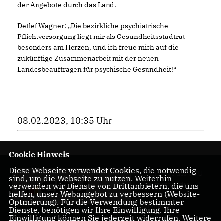
der Angebote durch das Land.
Detlef Wagner: „Die bezirkliche psychiatrische
Pflichtversorgung liegt mir als Gesundheitsstadtrat
besonders am Herzen, und ich freue mich auf die
zukünftige Zusammenarbeit mit der neuen
Landesbeauftragen für psychische Gesundheit!“
08.02.2023, 10:35 Uhr
Cookie Hinweis
Diese Webseite verwendet Cookies, die notwendig
Homepage des CDU
sind, um die Webseite zu nutzen. Weiterhin
Kreisverbandes
verwenden wir Dienste von Drittanbietern, die uns
helfen, unser Webangebot zu verbessern (Website-
Charlottenburg-
Optmierung). Für die Verwendung bestimmter
Wilmersdorf
Dienste, benötigen wir Ihre Einwilligung. Ihre
Einwilligung können Sie jederzeit widerrufen. Weitere