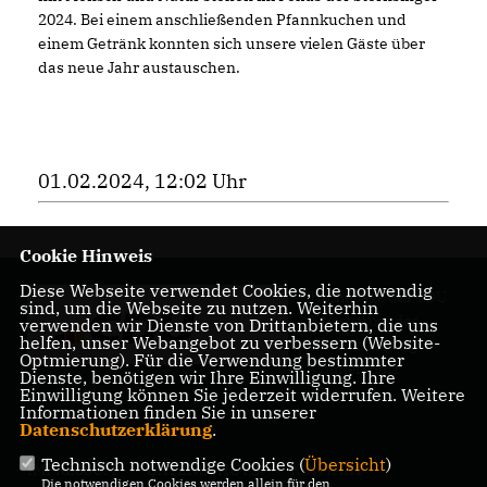
2024. Bei einem anschließenden Pfannkuchen und
einem Getränk konnten sich unsere vielen Gäste über
das neue Jahr austauschen.
01.02.2024, 12:02 Uhr
Cookie Hinweis
Diese Webseite verwendet Cookies, die notwendig
Homepage des CDU
sind, um die Webseite zu nutzen. Weiterhin
Kreisverbandes
verwenden wir Dienste von Drittanbietern, die uns
helfen, unser Webangebot zu verbessern (Website-
Charlottenburg-
Optmierung). Für die Verwendung bestimmter
Wilmersdorf
Dienste, benötigen wir Ihre Einwilligung. Ihre
Einwilligung können Sie jederzeit widerrufen. Weitere
Informationen finden Sie in unserer
Datenschutzerklärung
.
Technisch notwendige Cookies (
Übersicht
)
IMPRESSUM
DATENSCHUTZ
KONTAKT
Die notwendigen Cookies werden allein für den