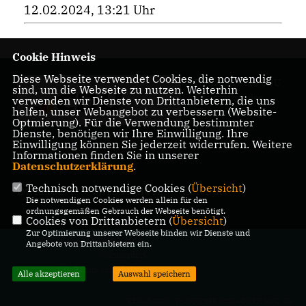
12.02.2024, 13:21 Uhr
Cookie Hinweis
Diese Webseite verwendet Cookies, die notwendig
Homepage des CDU
sind, um die Webseite zu nutzen. Weiterhin
Kreisverbandes
verwenden wir Dienste von Drittanbietern, die uns
helfen, unser Webangebot zu verbessern (Website-
Charlottenburg-
Optmierung). Für die Verwendung bestimmter
Wilmersdorf
Dienste, benötigen wir Ihre Einwilligung. Ihre
Einwilligung können Sie jederzeit widerrufen. Weitere
Informationen finden Sie in unserer
Datenschutzerklärung
.
Technisch notwendige Cookies (
Übersicht
)
IMPRESSUM
DATENSCHUTZ
KONTAKT
Die notwendigen Cookies werden allein für den
ordnungsgemäßen Gebrauch der Webseite benötigt.
Cookies von Drittanbietern (
Übersicht
)
Zur Optimierung unserer Webseite binden wir Dienste und
@2026 CDU Charlottenburg-
Angebote von Drittanbietern ein.
Wilmersdorf
Alle Rechte vorbehalten.
Alle akzeptieren
Auswahl speichern
REALISATION: SHARKNESS MEDIA GMBH & CO. KG