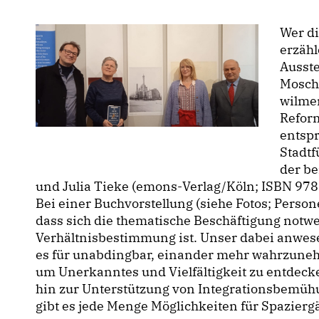
Wer di
erzähl
Ausste
Mosche
wilmer
Refor
entsp
Stadtf
der be
und Julia Tieke (emons-Verlag/Köln; ISBN 97
Bei einer Buchvorstellung (siehe Fotos; Person
dass sich die thematische Beschäftigung notw
Verhältnisbestimmung ist. Unser dabei anwes
es für unabdingbar, einander mehr wahrzune
um Unerkanntes und Vielfältigkeit zu entdeck
hin zur Unterstützung von Integrationsbemühu
gibt es jede Menge Möglichkeiten für Spazie