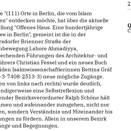
2
e "(111) Orte in Berlin, die vom Islam
en" entdecken möchte, hat über die aktuelle
Q
llung "Offenes Haus. Eine hundertjährige
C
e in Berlin", gemeint ist die in der
sdorfer Brienner Straße der
mbewegung Lahore Ahmadiyya,
rechenden Führungen des Architektur- und
ührers Christian Fessel und ein neues Buch
iden Isalmwissenschaftlerinnen Bettina Gräf
8-3-7408-2513-3) neue mögliche Zugänge.
en von links nach rechts) wurde deutlich,
endigerweise eine Selbstreflexion und
ender Bezirksverordneter Ralph Schöne hält
hmen und aufeinander zuzugehen, nicht nur
en, sondern Verständnis und Miteinander bis
ngen zu fördern. Allein in unserem Bezirk
rgänge und Begegnungen.