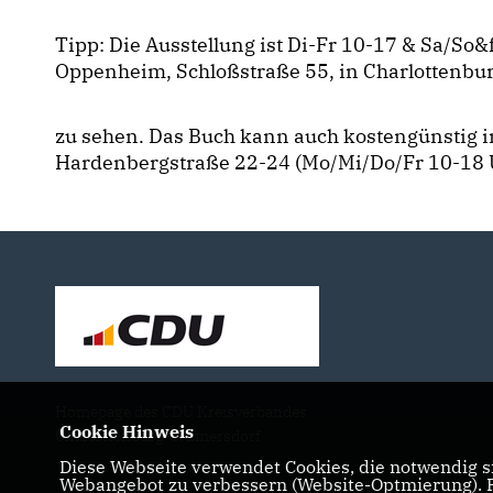
Tipp: Die Ausstellung ist Di-Fr 10-17 & Sa/So&f
Oppenheim, Schloßstraße 55, in Charlottenbu
zu sehen. Das Buch kann auch kostengünstig in
Hardenbergstraße 22-24 (Mo/Mi/Do/Fr 10-18 
Homepage des CDU Kreisverbandes
Cookie Hinweis
Charlottenburg-Wilmersdorf
Diese Webseite verwendet Cookies, die notwendig si
Webangebot zu verbessern (Website-Optmierung). Fü